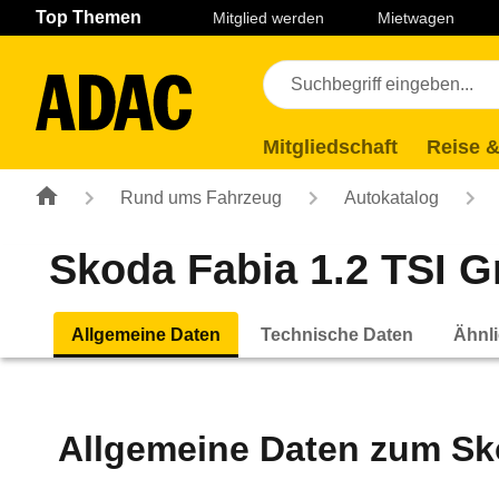
Navigation
Suche
Seiteninhalt
Fußzeile
Top Themen
Mitglied werden
Mietwagen
Mitgliedschaft
Reise &
Rund ums Fahrzeug
Autokatalog
Skoda Fabia 1.2 TSI Gr
Allgemeine Daten
Technische Daten
Ähnli
Allgemeine Daten zum
Sk