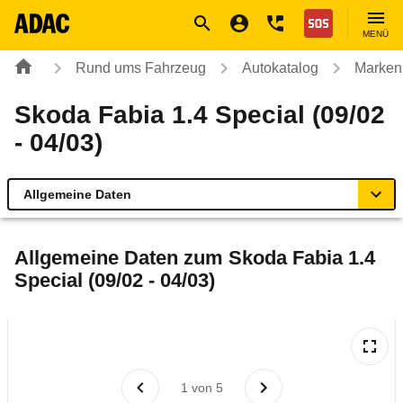
Navigation
Suche
Seiteninhalt
Fußzeile
Nothilfe
MENÜ
Rund ums Fahrzeug
Autokatalog
Marken
Skoda Fabia 1.4 Special (09/02
- 04/03)
Allgemeine Daten
Allgemeine Daten
Allgemeine Daten zum
Skoda Fabia 1.4
Special (09/02 - 04/03)
Technische Daten
Ähnliche Autotests
Laufende Kosten
1
von
5