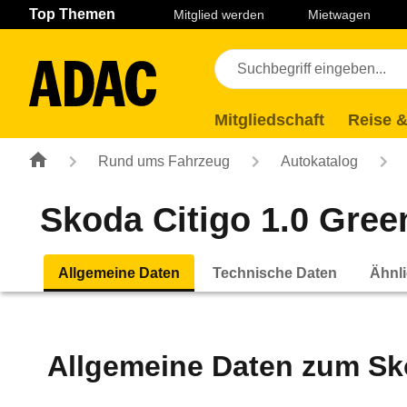
Navigation
Suche
Seiteninhalt
Fußzeile
Top Themen
Mitglied werden
Mietwagen
Mitgliedschaft
Reise &
Rund ums Fahrzeug
Autokatalog
Skoda Citigo 1.0 Green 
Allgemeine Daten
Technische Daten
Ähnli
Allgemeine Daten zum
Sk