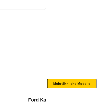
-Türer) (05/15 - 05/17)
te Fahrzeug.
n sind, entnehmen Sie bitte dem Rückruf, da häufi
Mehr ähnliche Modelle
Ford Ka