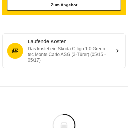
Zum Angebot
Laufende Kosten
Das kostet ein Skoda Citigo 1.0 Green
tec Monte Carlo ASG (3-Türer) (05/15 -
05/17)
Testergebnisse von ähnlichen Autos
Laufende Kosten
Rückrufe & Mängel des Skoda Citigo
Technische Daten des
Skoda Citigo 1.0 G
Hier finden Sie eine Übersicht aller Autotests aus de
Individuelle Berechnung
Berechnung
€
Alle Rückrufe
is