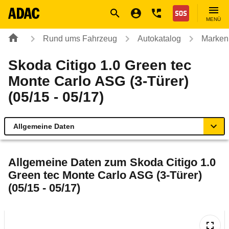
Navigation
Suche
Seiteninhalt
Fußzeile
Nothilfe
MENÜ
Rund ums Fahrzeug
Autokatalog
Marken
Skoda Citigo 1.0 Green tec
Monte Carlo ASG (3-Türer)
(05/15 - 05/17)
Allgemeine Daten
Allgemeine Daten
Allgemeine Daten zum
Skoda Citigo 1.0
Green tec Monte Carlo ASG (3-Türer)
Technische Daten
(05/15 - 05/17)
Ähnliche Autotests