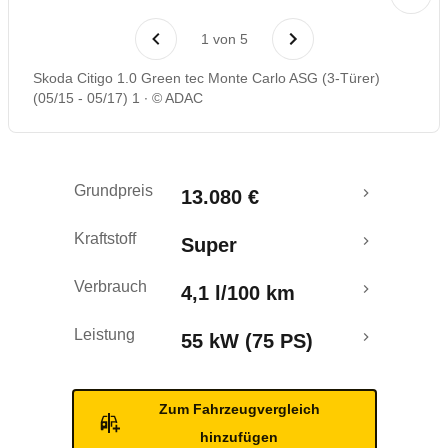
Laufende Kosten
1
von
5
Rückrufe & Mängel
Skoda Citigo 1.0 Green tec Monte Carlo ASG (3-Türer)
(05/15 - 05/17) 1
© ADAC
Grundpreis
13.080 €
Kraftstoff
Super
Verbrauch
4,1 l/100 km
Leistung
55 kW (75 PS)
Zum Fahrzeugvergleich
hinzufügen