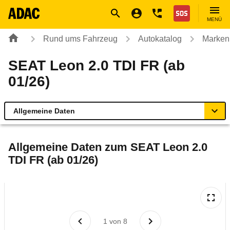
Navigation
Suche
Seiteninhalt
Fußzeile
Nothilfe
MENÜ
Rund ums Fahrzeug
Autokatalog
Marken
SEAT Leon 2.0 TDI FR (ab
01/26)
Allgemeine Daten
Allgemeine Daten
Allgemeine Daten zum
SEAT Leon 2.0
TDI FR (ab 01/26)
Technische Daten
Ähnliche Autotests
Laufende Kosten
1
von
8