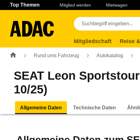
Navigation
Suche
Seiteninhalt
Fußzeile
Top Themen
Mitglied werden
Mietwagen
Mitgliedschaft
Reise &
Rund ums Fahrzeug
Autokatalog
SEAT Leon Sportstoure
10/25)
Allgemeine Daten
Technische Daten
Ähnli
Allgemeine Daten zum
SE