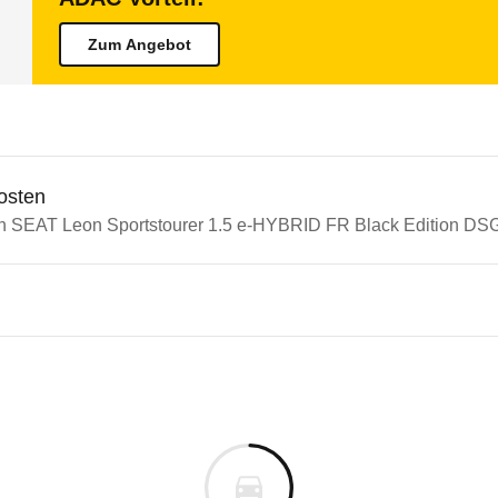
Zum Angebot
osten
in SEAT Leon Sportstourer 1.5 e-HYBRID FR Black Edition DSG 
n Autos
T Leon
Leon Sportstourer 1.5 e-HYBR
s derselben Baureihengeneration wie das ausgewähl
te Ihres Elektroautos auf der Grundlage der gefah