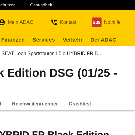
 schützen
Gesundheit
Mein ADAC
Kontakt
Nothilfe
 Finanzen
Services
Verkehr
Der ADAC
SEAT Leon Sportstourer 1.5 e-HYBRID FR B…
 Edition DSG (01/25 -
l
Reichweitenrechner
Crashtest
HYBRID FR Black Edition