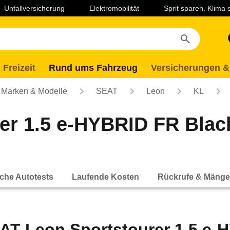
Unfallversicherung
Elektromobilität
Sprit sparen. Klima
 Freizeit
Rund ums Fahrzeug
Versicherungen &
Marken & Modelle
SEAT
Leon
KL
r 1.5 e-HYBRID FR Black
che Autotests
Laufende Kosten
Rückrufe & Mänge
AT Leon Sportstourer 1.5 e-