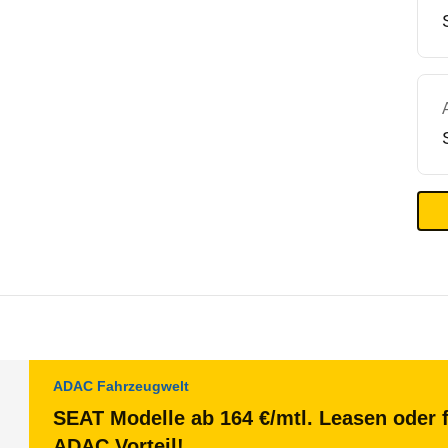
ADAC Fahrzeugwelt
SEAT Modelle ab 164 €/mtl. Leasen oder f
ADAC Vorteil!