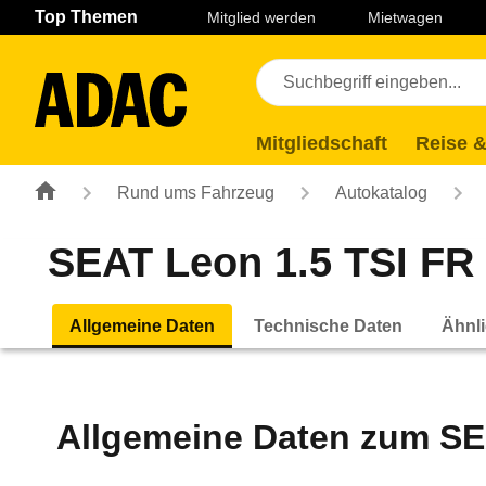
Navigation
Suche
Seiteninhalt
Fußzeile
Top Themen
Mitglied werden
Mietwagen
Mitgliedschaft
Reise &
Rund ums Fahrzeug
Autokatalog
SEAT Leon 1.5 TSI FR P
Allgemeine Daten
Technische Daten
Ähnli
Allgemeine Daten zum
SE