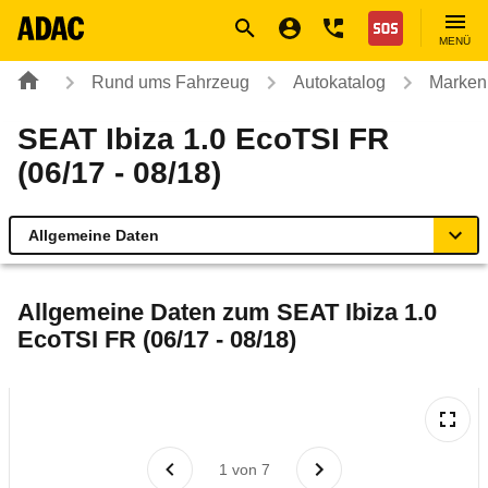
Navigation
Suche
Seiteninhalt
Fußzeile
Nothilfe
MENÜ
Rund ums Fahrzeug
Autokatalog
Marken
SEAT Ibiza 1.0 EcoTSI FR
(06/17 - 08/18)
Allgemeine Daten
Allgemeine Daten
Allgemeine Daten zum
SEAT Ibiza 1.0
EcoTSI FR (06/17 - 08/18)
Technische Daten
Ähnliche Autotests
Laufende Kosten
1
von
7