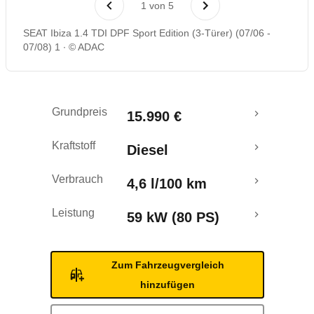
1
von
5
Rückrufe & Mängel
SEAT Ibiza 1.4 TDI DPF Sport Edition (3-Türer) (07/06 -
07/08) 1
© ADAC
Grundpreis
15.990 €
Kraftstoff
Diesel
Verbrauch
4,6 l/100 km
Leistung
59 kW (80 PS)
Zum Fahrzeugvergleich
hinzufügen