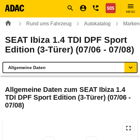
Navigation
Suche
Seiteninhalt
Fußzeile
Nothilfe
MENÜ
Rund ums Fahrzeug
Autokatalog
Marken
SEAT Ibiza 1.4 TDI DPF Sport
Edition (3-Türer) (07/06 - 07/08)
Allgemeine Daten
Allgemeine Daten
Allgemeine Daten zum
SEAT Ibiza 1.4
TDI DPF Sport Edition (3-Türer) (07/06 -
Technische Daten
07/08)
Ähnliche Autotests
Laufende Kosten