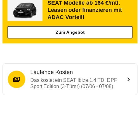
SEAT Modelle ab 164 €/mtl.
Leasen oder finanzieren mit
ADAC Vorteil!
Zum Angebot
Laufende Kosten
Das kostet ein SEAT Ibiza 1.4 TDI DPF
Sport Edition (3-Türer) (07/06 - 07/08)
Testergebnisse von ähnlichen Autos
Laufende Kosten
Rückrufe & Mängel des SEAT Ibiza
Technische Daten des
SEAT Ibiza 1.4 TDI 