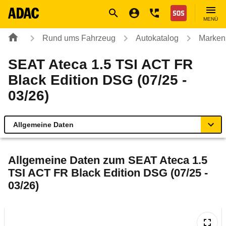
Navigation
Suche
Seiteninhalt
Fußzeile
Nothilfe
MENÜ
Rund ums Fahrzeug
Autokatalog
Marken
SEAT Ateca 1.5 TSI ACT FR
Black Edition DSG (07/25 -
03/26)
Allgemeine Daten
Allgemeine Daten
Allgemeine Daten zum
SEAT Ateca 1.5
TSI ACT FR Black Edition DSG (07/25 -
Technische Daten
03/26)
Ähnliche Autotests