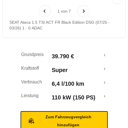
Laufende Kosten
1
von
7
Rückrufe & Mängel
SEAT Ateca 1.5 TSI ACT FR Black Edition DSG (07/25 -
03/26) 1
© ADAC
Grundpreis
39.790 €
Kraftstoff
Super
Verbrauch
6,4 l/100 km
Leistung
110 kW (150 PS)
Zum Fahrzeugvergleich
hinzufügen