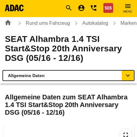
Navigation
Suche
Seiteninhalt
Fußzeile
Nothilfe
MENÜ
Rund ums Fahrzeug
Autokatalog
Marken
SEAT Alhambra 1.4 TSI
Start&Stop 20th Anniversary
DSG (05/16 - 12/16)
Allgemeine Daten
Allgemeine Daten
Allgemeine Daten zum
SEAT Alhambra
1.4 TSI Start&Stop 20th Anniversary
Technische Daten
DSG (05/16 - 12/16)
Ähnliche Autotests