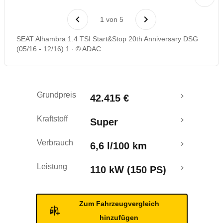
Laufende Kosten
1
von
5
Rückrufe & Mängel
SEAT Alhambra 1.4 TSI Start&Stop 20th Anniversary DSG
(05/16 - 12/16) 1
© ADAC
Crashtest
Grundpreis
42.415 €
Kraftstoff
Super
Verbrauch
6,6 l/100 km
Leistung
110 kW (150 PS)
Zum Fahrzeugvergleich
hinzufügen