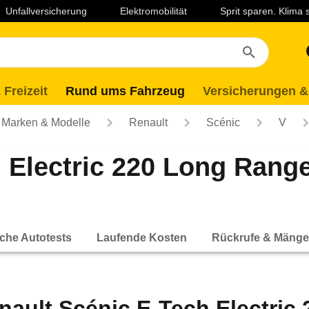
Unfallversicherung
Elektromobilität
Sprit sparen. Klima
 Freizeit
Rund ums Fahrzeug
Versicherungen &
Marken & Modelle
Renault
Scénic
V
Electric 220 Long Range 
che Autotests
Laufende Kosten
Rückrufe & Mänge
nault Scénic E-Tech Electric