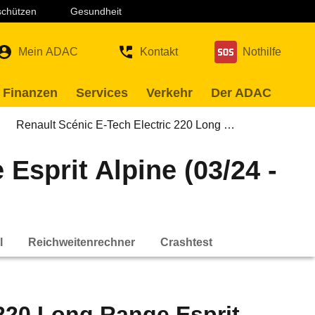
 schützen
Gesundheit
Mein ADAC
Kontakt
Nothilfe
 Finanzen
Services
Verkehr
Der ADAC
Renault Scénic E-Tech Electric 220 Long …
Esprit Alpine (03/24 -
l
Reichweitenrechner
Crashtest
 220 Long Range Esprit