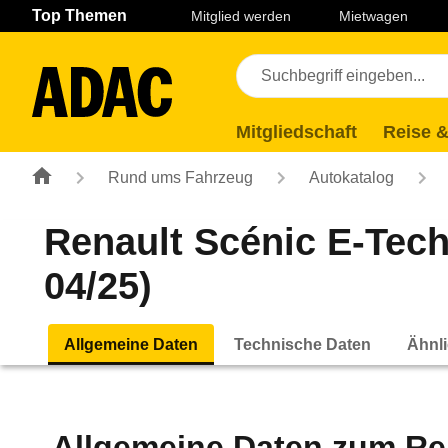
Navigation
Suche
Seiteninhalt
Fußzeile
Top Themen
Mitglied werden
Mietwagen
Mitgliedschaft
Reise &
Rund ums Fahrzeug
Autokatalog
Renault Scénic E-Tech 
04/25)
Allgemeine Daten
Technische Daten
Ähnli
Allgemeine Daten zum
Re