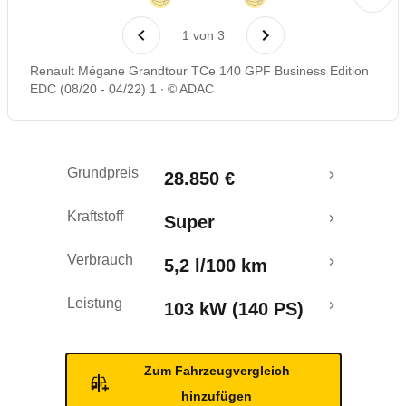
Laufende Kosten
1
von
3
Rückrufe & Mängel
Renault Mégane Grandtour TCe 140 GPF Business Edition
EDC (08/20 - 04/22) 1
© ADAC
Grundpreis
28.850 €
Kraftstoff
Super
Verbrauch
5,2 l/100 km
Leistung
103 kW (140 PS)
Zum Fahrzeugvergleich
hinzufügen