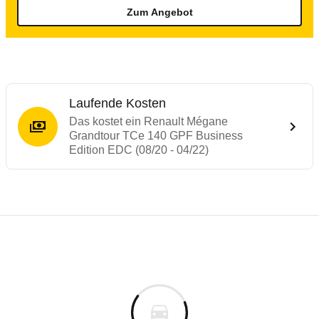
Zum Angebot
Laufende Kosten
Das kostet ein Renault Mégane
Grandtour TCe 140 GPF Business
Edition EDC (08/20 - 04/22)
Testergebnisse von ähnlichen Autos
Laufende Kosten
Rückrufe & Mängel des Renault Mégane
Technische Daten des
Renault Mégane Gr
Hier finden Sie eine Übersicht aller Autotests aus de
Individuelle Berechnung
Berechnung
Keine gemeldeten Mängel
s