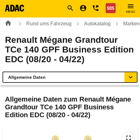
Navigation
Suche
Seiteninhalt
Fußzeile
Nothilfe
MENÜ
Rund ums Fahrzeug
Autokatalog
Marken
Renault Mégane Grandtour
TCe 140 GPF Business Edition
EDC (08/20 - 04/22)
Allgemeine Daten
Allgemeine Daten
Allgemeine Daten zum
Renault Mégane
Grandtour TCe 140 GPF Business
Technische Daten
Edition EDC (08/20 - 04/22)
Ähnliche Autotests