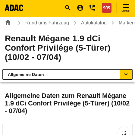
Navigation
Suche
Seiteninhalt
Fußzeile
Nothilfe
MENÜ
Rund ums Fahrzeug
Autokatalog
Marken
Renault Mégane 1.9 dCi
Confort Privilége (5-Türer)
(10/02 - 07/04)
Allgemeine Daten
Allgemeine Daten
Allgemeine Daten zum
Renault Mégane
1.9 dCi Confort Privilége (5-Türer) (10/02
Technische Daten
- 07/04)
Ähnliche Autotests