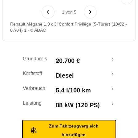
Laufende Kosten
1
von
5
Rückrufe & Mängel
Renault Mégane 1.9 dCi Confort Privilége (5-Türer) (10/02 -
07/04) 1
© ADAC
Grundpreis
20.700 €
Kraftstoff
Diesel
Verbrauch
5,4 l/100 km
Leistung
88 kW (120 PS)
Zum Fahrzeugvergleich
hinzufügen