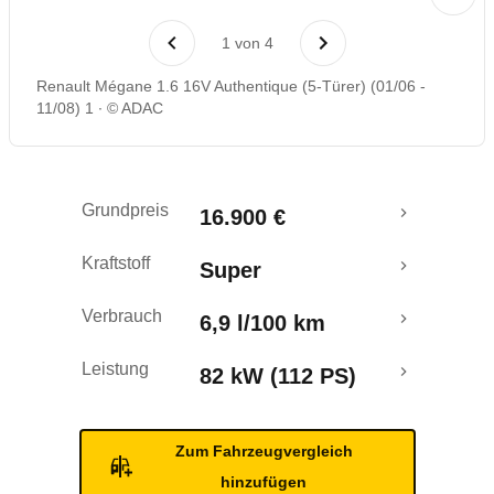
Laufende Kosten
1
von
4
Rückrufe & Mängel
Renault Mégane 1.6 16V Authentique (5-Türer) (01/06 -
11/08) 1
© ADAC
Grundpreis
16.900 €
Kraftstoff
Super
Verbrauch
6,9 l/100 km
Leistung
82 kW (112 PS)
Zum Fahrzeugvergleich
hinzufügen