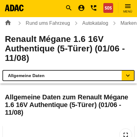
Navigation
Suche
Seiteninhalt
Fußzeile
Nothilfe
MENÜ
Rund ums Fahrzeug
Autokatalog
Marken
Renault Mégane 1.6 16V
Authentique (5-Türer) (01/06 -
11/08)
Allgemeine Daten
Allgemeine Daten
Allgemeine Daten zum
Renault Mégane
1.6 16V Authentique (5-Türer) (01/06 -
Technische Daten
11/08)
Ähnliche Autotests