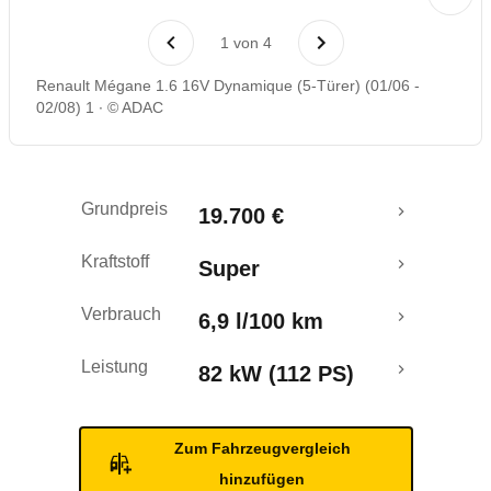
Laufende Kosten
1
von
4
Rückrufe & Mängel
Renault Mégane 1.6 16V Dynamique (5-Türer) (01/06 -
02/08) 1
© ADAC
Grundpreis
19.700 €
Kraftstoff
Super
Verbrauch
6,9 l/100 km
Leistung
82 kW (112 PS)
Zum Fahrzeugvergleich
hinzufügen