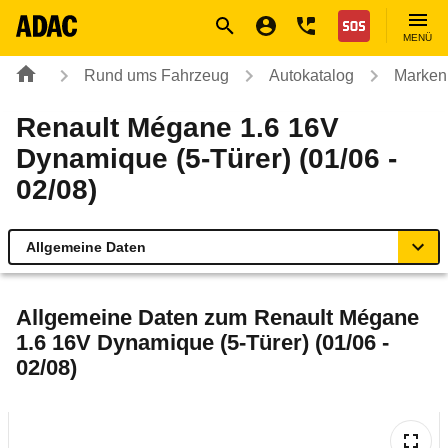
Navigation
Suche
Seiteninhalt
Fußzeile
Nothilfe
MENÜ
Rund ums Fahrzeug
Autokatalog
Marken
Renault Mégane 1.6 16V
Dynamique (5-Türer) (01/06 -
02/08)
Allgemeine Daten
Allgemeine Daten
Allgemeine Daten zum
Renault Mégane
1.6 16V Dynamique (5-Türer) (01/06 -
Technische Daten
02/08)
Ähnliche Autotests