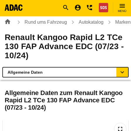
Navigation
Suche
Seiteninhalt
Fußzeile
Nothilfe
MENÜ
Rund ums Fahrzeug
Autokatalog
Marken
Renault Kangoo Rapid L2 TCe
130 FAP Advance EDC (07/23 -
10/24)
Allgemeine Daten
Allgemeine Daten
Allgemeine Daten zum
Renault Kangoo
Rapid L2 TCe 130 FAP Advance EDC
Technische Daten
(07/23 - 10/24)
Ähnliche Autotests