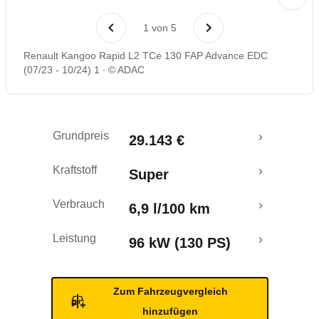
Rückrufe & Mängel
1
von
5
Crashtest
Renault Kangoo Rapid L2 TCe 130 FAP Advance EDC
(07/23 - 10/24) 1
© ADAC
Grundpreis
29.143 €
Kraftstoff
Super
Verbrauch
6,9 l/100 km
Leistung
96 kW (130 PS)
Zum Fahrzeugvergleich
hinzufügen