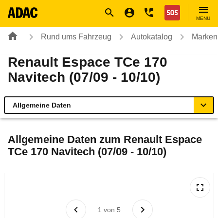
Navigation
Suche
Seiteninhalt
Fußzeile
Nothilfe
MENÜ
Rund ums Fahrzeug
Autokatalog
Marken
Renault Espace TCe 170
Navitech (07/09 - 10/10)
Allgemeine Daten
Allgemeine Daten
Allgemeine Daten zum
Renault Espace
TCe 170 Navitech (07/09 - 10/10)
Technische Daten
Ähnliche Autotests
Laufende Kosten
1
von
5