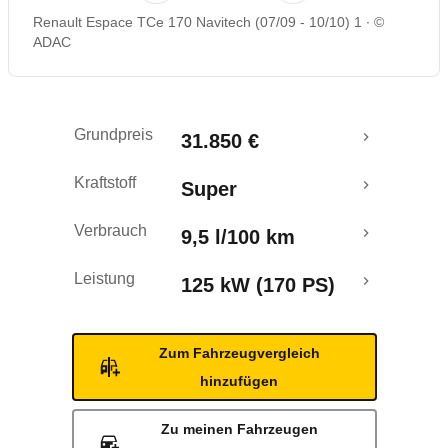
Renault Espace TCe 170 Navitech (07/09 - 10/10) 1
©
Rückrufe & Mängel
ADAC
Grundpreis
31.850 €
Kraftstoff
Super
Verbrauch
9,5 l/100 km
Leistung
125 kW (170 PS)
Zum Fahrzeugvergleich
hinzufügen
Zu meinen Fahrzeugen