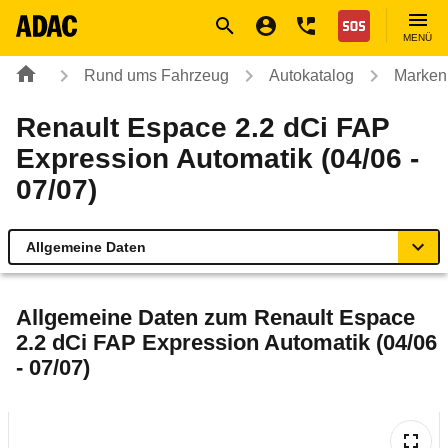
Navigation
Suche
Seiteninhalt
Fußzeile
Nothilfe
MENÜ
Rund ums Fahrzeug
Autokatalog
Marken
Renault Espace 2.2 dCi FAP
Expression Automatik (04/06 -
07/07)
Allgemeine Daten
Allgemeine Daten
Allgemeine Daten zum
Renault Espace
2.2 dCi FAP Expression Automatik (04/06
Technische Daten
- 07/07)
Ähnliche Autotests