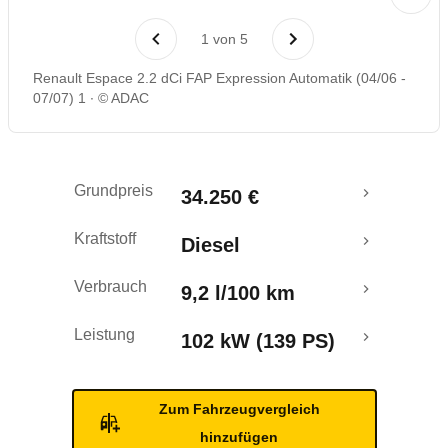
Laufende Kosten
1
von
5
Rückrufe & Mängel
Renault Espace 2.2 dCi FAP Expression Automatik (04/06 -
07/07) 1
© ADAC
Grundpreis
34.250 €
Kraftstoff
Diesel
Verbrauch
9,2 l/100 km
Leistung
102 kW (139 PS)
Zum Fahrzeugvergleich
hinzufügen