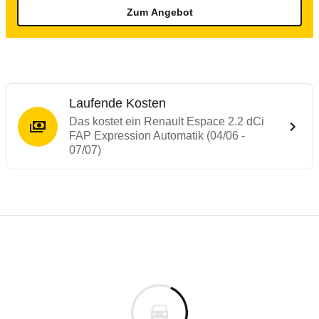
Zum Angebot
Laufende Kosten
Das kostet ein Renault Espace 2.2 dCi
FAP Expression Automatik (04/06 -
07/07)
Testergebnisse von ähnlichen Autos
Laufende Kosten
Rückrufe & Mängel des Renault Espace
Technische Daten des
Renault Espace 2.2
Hier finden Sie eine Übersicht aller Autotests aus de
Individuelle Berechnung
Berechnung
Rückruf
s