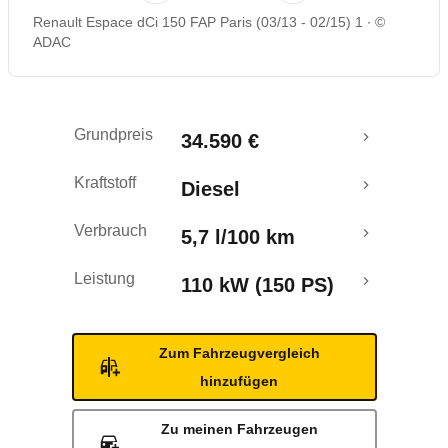
Renault Espace dCi 150 FAP Paris (03/13 - 02/15) 1
©
Rückrufe & Mängel
ADAC
Grundpreis
34.590 €
Kraftstoff
Diesel
Verbrauch
5,7 l/100 km
Leistung
110 kW (150 PS)
Zum Fahrzeugvergleich
hinzufügen
Zu meinen Fahrzeugen