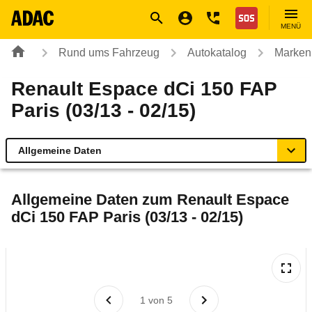
Navigation
Suche
Seiteninhalt
Fußzeile
Nothilfe
MENÜ
Rund ums Fahrzeug
Autokatalog
Marken
Renault Espace dCi 150 FAP
Paris (03/13 - 02/15)
Allgemeine Daten
Allgemeine Daten
Allgemeine Daten zum
Renault Espace
dCi 150 FAP Paris (03/13 - 02/15)
Technische Daten
Ähnliche Autotests
Laufende Kosten
1
von
5