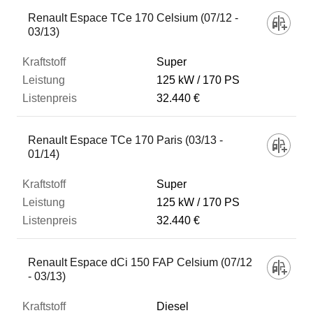
Fahrzeug
Renault Espace TCe 170 Celsium (07/12 -
03/13)
Kraftstoff
Super
125 kW
170 PS
32.440 €
Leistung
Renault Espace TCe 170 Paris (03/13 -
Listenpreis
01/14)
Super
Zum Vergleich hinzufügen
125 kW
170 PS
32.440 €
Renault Espace dCi 150 FAP Celsium (07/12
- 03/13)
Diesel