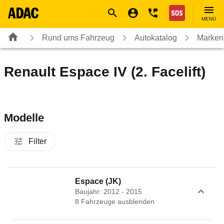
Navigation
Suche
Seiteninhalt
Fußzeile
Nothilfe
MENÜ
Rund ums Fahrzeug
Autokatalog
Marken
Renault Espace IV (2. Facelift)
Modelle
Filter
Espace (JK)
Baujahr: 2012 - 2015
8
Fahrzeug
e
ausblenden