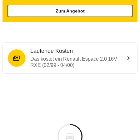
Zum Angebot
Laufende Kosten
Das kostet ein Renault Espace 2.0 16V
RXE (02/99 - 04/00)
Laufende Kosten
Rückrufe & Mängel des Renault Espace
Technische Daten des
Renault Espace 2.0
Individuelle Berechnung
Berechnung
Alle Rückrufe
s