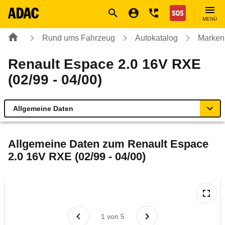
Navigation
Suche
Seiteninhalt
Fußzeile
Nothilfe
MENÜ
Rund ums Fahrzeug
Autokatalog
Marken
Renault Espace 2.0 16V RXE
(02/99 - 04/00)
Allgemeine Daten
Allgemeine Daten
Allgemeine Daten zum
Renault Espace
2.0 16V RXE (02/99 - 04/00)
Technische Daten
Laufende Kosten
Rückrufe & Mängel
1
von
5