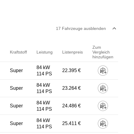
17
Fahrzeug
e
ausblenden
Zum
Kraftstoff
Leistung
Listenpreis
Vergleich
hinzufügen
84 kW
Super
22.395 €
114 PS
84 kW
Super
23.264 €
114 PS
84 kW
Super
24.486 €
114 PS
84 kW
Super
25.411 €
114 PS