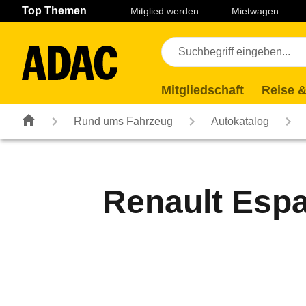
Navigation
Suche
Seiteninhalt
Fußzeile
Top Themen
Mitglied werden
Mietwagen
Mitgliedschaft
Reise &
Rund ums Fahrzeug
Autokatalog
Renault Espac