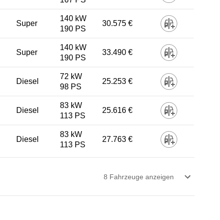
140 kW
Super
30.575 €
190 PS
140 kW
Super
33.490 €
190 PS
72 kW
Diesel
25.253 €
98 PS
83 kW
Diesel
25.616 €
113 PS
83 kW
Diesel
27.763 €
113 PS
8
Fahrzeug
e
anzeigen