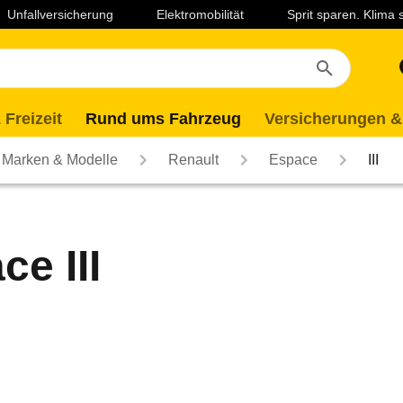
Unfallversicherung
Elektromobilität
Sprit sparen. Klima
 Freizeit
Rund ums Fahrzeug
Versicherungen &
Marken & Modelle
Renault
Espace
III
e III