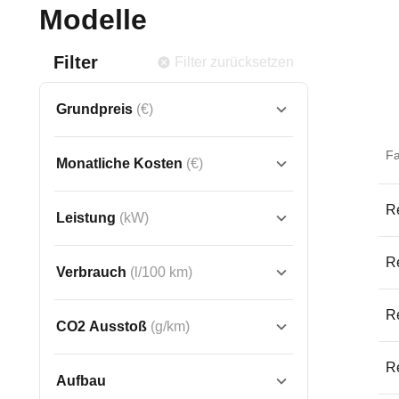
Modelle
Filter
Filter zurücksetzen
Grundpreis
(€)
F
Monatliche Kosten
(€)
Re
Leistung
(kW)
Re
Verbrauch
(l/100 km)
Re
CO2 Ausstoß
(g/km)
R
Aufbau