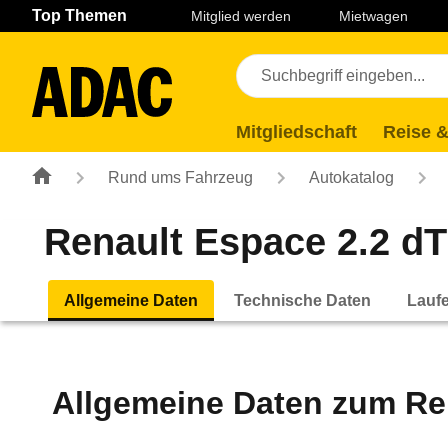
Navigation
Suche
Seiteninhalt
Fußzeile
Top Themen
Mitglied werden
Mietwagen
Mitgliedschaft
Reise &
Rund ums Fahrzeug
Autokatalog
Renault Espace 2.2 dT
Allgemeine Daten
Technische Daten
Lauf
Allgemeine Daten zum
Re