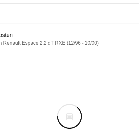
osten
in Renault Espace 2.2 dT RXE (12/96 - 10/00)
ult Espace
lt Espace 2.2 dT RXE (12/96 -