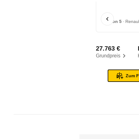
1 von 5
Renaul
27.763 €
Grundpreis
Zum F