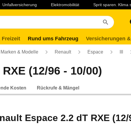
Unfallversicherung
Elektromobilität
Sprit sparen. Klima
 Freizeit
Rund ums Fahrzeug
Versicherungen &
Marken & Modelle
Renault
Espace
III
 RXE (12/96 - 10/00)
ende Kosten
Rückrufe & Mängel
nault Espace 2.2 dT RXE (12/9