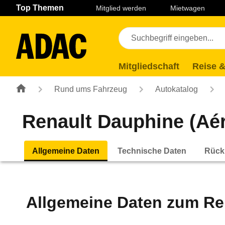
Navigation
Suche
Seiteninhalt
Fußzeile
Top Themen
Mitglied werden
Mietwagen
Mitgliedschaft
Reise &
Rund ums Fahrzeug
Autokatalog
Renault Dauphine (Aéro
Allgemeine Daten
Technische Daten
Rück
Allgemeine Daten zum
Re