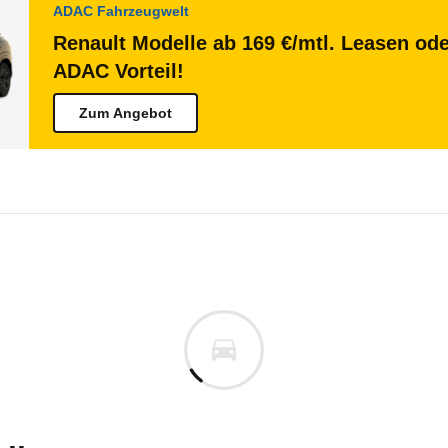
ADAC Fahrzeugwelt
Renault Modelle ab 169 €/mtl. Leasen ode
ADAC Vorteil!
Zum Angebot
ult Dauphine
lt Dauphine (Aérostable) (08/
n vor. Lassen Sie uns gerne wissen, wenn Sie Pro