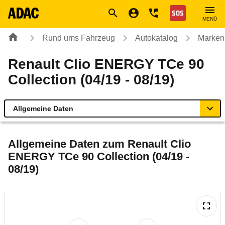
Navigation
Suche
Seiteninhalt
Fußzeile
Nothilfe
MENÜ
Rund ums Fahrzeug
Autokatalog
Marken
Renault Clio ENERGY TCe 90
Collection (04/19 - 08/19)
Allgemeine Daten
Allgemeine Daten
Allgemeine Daten zum
Renault Clio
ENERGY TCe 90 Collection (04/19 -
Technische Daten
08/19)
Ähnliche Autotests
Laufende Kosten