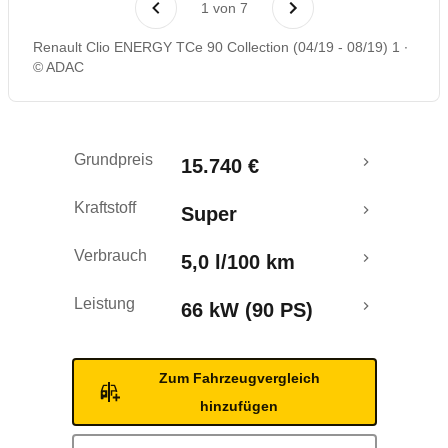
1
von
7
Rückrufe & Mängel
Renault Clio ENERGY TCe 90 Collection (04/19 - 08/19) 1
© ADAC
Crashtest
Grundpreis
15.740 €
Kraftstoff
Super
Verbrauch
5,0 l/100 km
Leistung
66 kW (90 PS)
Zum Fahrzeugvergleich
hinzufügen