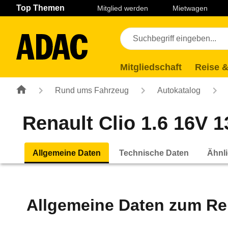
Navigation
Suche
Seiteninhalt
Fußzeile
Top Themen
Mitglied werden
Mietwagen
Mitgliedschaft
Reise &
Rund ums Fahrzeug
Autokatalog
Renault Clio 1.6 16V 13
Allgemeine Daten
Technische Daten
Ähnli
Allgemeine Daten zum
Re