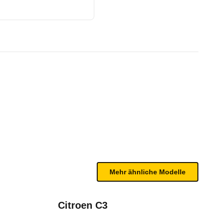
-Türer) (10/11 - 11/12)
te Fahrzeug.
n sind, entnehmen Sie bitte dem Rückruf, da häufi
Mehr ähnliche Modelle
Citroen C3