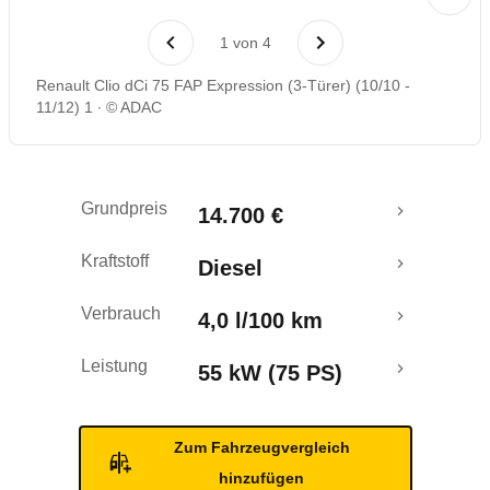
Laufende Kosten
1
von
4
Rückrufe & Mängel
Renault Clio dCi 75 FAP Expression (3-Türer) (10/10 -
11/12) 1
© ADAC
Grundpreis
14.700 €
Kraftstoff
Diesel
Verbrauch
4,0 l/100 km
Leistung
55 kW (75 PS)
Zum Fahrzeugvergleich
hinzufügen