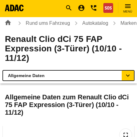
Navigation
Suche
Seiteninhalt
Fußzeile
Nothilfe
MENÜ
Rund ums Fahrzeug
Autokatalog
Marken
Renault Clio dCi 75 FAP
Expression (3-Türer) (10/10 -
11/12)
Allgemeine Daten
Allgemeine Daten
Allgemeine Daten zum
Renault Clio dCi
75 FAP Expression (3-Türer) (10/10 -
Technische Daten
11/12)
Ähnliche Autotests