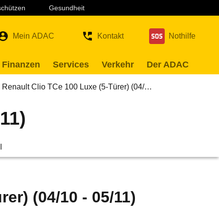
 schützen
Gesundheit
Mein ADAC
Kontakt
Nothilfe
 Finanzen
Services
Verkehr
Der ADAC
Renault Clio TCe 100 Luxe (5-Türer) (04/…
11)
l
er) (04/10 - 05/11)