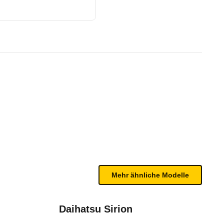
 (04/10 - 05/11)
te Fahrzeug.
n sind, entnehmen Sie bitte dem Rückruf, da häufi
Mehr ähnliche Modelle
Daihatsu Sirion