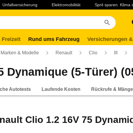
Unfallversicherung
Elektromobilität
Sprit sparen. Klima
 Freizeit
Rund ums Fahrzeug
Versicherungen &
Marken & Modelle
Renault
Clio
III
5 Dynamique (5-Türer) (05
che Autotests
Laufende Kosten
Rückrufe & Mänge
nault Clio 1.2 16V 75 Dynamiq