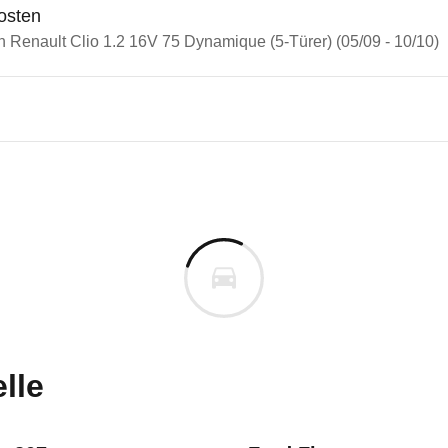
osten
n Renault Clio 1.2 16V 75 Dynamique (5-Türer) (05/09 - 10/10)
n Autos
lt Clio
lt Clio 1.2 16V 75 Dynamique 
s derselben Baureihengeneration wie das ausgewähl
uges informieren. Welche Fahrzeuge genau betroffe
lle