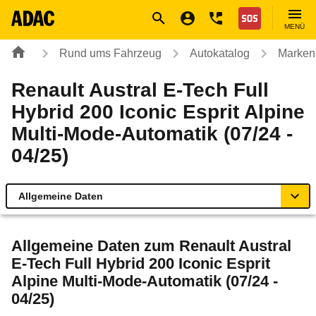
Navigation
Suche
Seiteninhalt
Fußzeile
Nothilfe
MENÜ
Rund ums Fahrzeug
Autokatalog
Marken
Renault Austral E-Tech Full
Hybrid 200 Iconic Esprit Alpine
Multi-Mode-Automatik (07/24 -
04/25)
Allgemeine Daten
Allgemeine Daten
Allgemeine Daten zum
Renault Austral
E-Tech Full Hybrid 200 Iconic Esprit
Technische Daten
Alpine Multi-Mode-Automatik (07/24 -
04/25)
Ähnliche Autotests