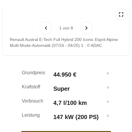
Laufende Kosten
1
von
8
Rückrufe & Mängel
Renault Austral E-Tech Full Hybrid 200 Iconic Esprit Alpine
Multi-Mode-Automatik (07/24 - 04/25) 1
© ADAC
Crashtest
Grundpreis
44.950 €
Kraftstoff
Super
Verbrauch
4,7 l/100 km
Leistung
147 kW (200 PS)