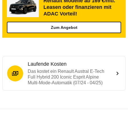
Renault Modelle ab 169 €/mtl.
Leasen oder finanzieren mit
ADAC Vorteil!
Zum Angebot
Laufende Kosten
Das kostet ein Renault Austral E-Tech
Full Hybrid 200 Iconic Esprit Alpine
Multi-Mode-Automatik (07/24 - 04/25)
Testergebnisse von ähnlichen Autos
Laufende Kosten
Rückrufe & Mängel des Renault Austral
Crashtest Renault Austral/Espace/Rafale
Technische Daten des
Renault Austral E-