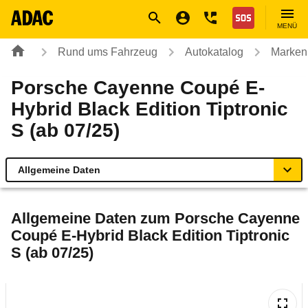
Navigation
Suche
Seiteninhalt
Fußzeile
Nothilfe
MENÜ
Rund ums Fahrzeug
Autokatalog
Marken
Porsche Cayenne Coupé E-
Hybrid Black Edition Tiptronic
S (ab 07/25)
Allgemeine Daten
Allgemeine Daten
Allgemeine Daten zum
Porsche Cayenne
Coupé E-Hybrid Black Edition Tiptronic
Technische Daten
S (ab 07/25)
Ähnliche Autotests