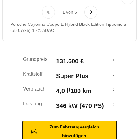
Laufende Kosten
1
von
5
Rückrufe & Mängel
Porsche Cayenne Coupé E-Hybrid Black Edition Tiptronic S
(ab 07/25) 1
© ADAC
Reichweitenrechner
Grundpreis
131.600 €
Kraftstoff
Super Plus
Verbrauch
4,0 l/100 km
Leistung
346 kW (470 PS)
Zum Fahrzeugvergleich
hinzufügen