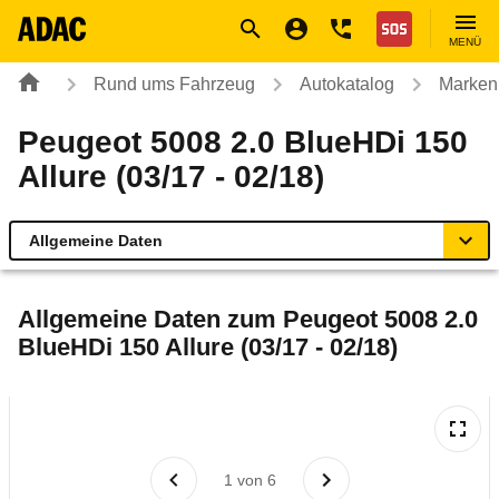
Navigation
Suche
Seiteninhalt
Fußzeile
Nothilfe
MENÜ
Rund ums Fahrzeug
Autokatalog
Marken
Peugeot 5008 2.0 BlueHDi 150
Allure (03/17 - 02/18)
Allgemeine Daten
Allgemeine Daten
Allgemeine Daten zum
Peugeot 5008 2.0
BlueHDi 150 Allure (03/17 - 02/18)
Technische Daten
Ähnliche Autotests
Laufende Kosten
1
von
6