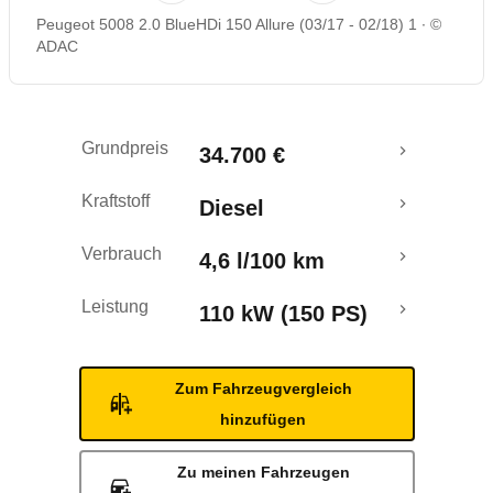
Peugeot 5008 2.0 BlueHDi 150 Allure (03/17 - 02/18) 1
©
Rückrufe & Mängel
ADAC
Ecotest
Grundpreis
34.700 €
Crashtest
Kraftstoff
Diesel
Verbrauch
4,6 l/100 km
Leistung
110 kW (150 PS)
Zum Fahrzeugvergleich
hinzufügen
Zu meinen Fahrzeugen