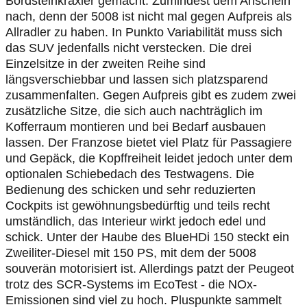
Bordsteinkraxler gemacht. Zumindest dem Anschein
nach, denn der 5008 ist nicht mal gegen Aufpreis als
Allradler zu haben. In Punkto Variabilität muss sich
das SUV jedenfalls nicht verstecken. Die drei
Einzelsitze in der zweiten Reihe sind
längsverschiebbar und lassen sich platzsparend
zusammenfalten. Gegen Aufpreis gibt es zudem zwei
zusätzliche Sitze, die sich auch nachträglich im
Kofferraum montieren und bei Bedarf ausbauen
lassen. Der Franzose bietet viel Platz für Passagiere
und Gepäck, die Kopffreiheit leidet jedoch unter dem
optionalen Schiebedach des Testwagens. Die
Bedienung des schicken und sehr reduzierten
Cockpits ist gewöhnungsbedürftig und teils recht
umständlich, das Interieur wirkt jedoch edel und
schick. Unter der Haube des BlueHDi 150 steckt ein
Zweiliter-Diesel mit 150 PS, mit dem der 5008
souverän motorisiert ist. Allerdings patzt der Peugeot
trotz des SCR-Systems im EcoTest - die NOx-
Emissionen sind viel zu hoch. Pluspunkte sammelt