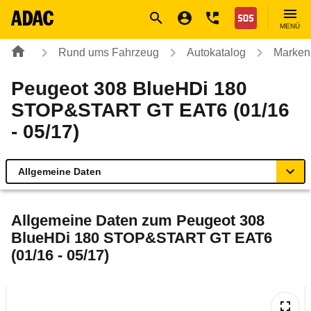
Navigation
Suche
Seiteninhalt
Fußzeile
Nothilfe
MENÜ
Rund ums Fahrzeug
Autokatalog
Marken
Peugeot 308 BlueHDi 180
STOP&START GT EAT6 (01/16
- 05/17)
Allgemeine Daten
Allgemeine Daten
Allgemeine Daten zum
Peugeot 308
BlueHDi 180 STOP&START GT EAT6
Technische Daten
(01/16 - 05/17)
Ähnliche Autotests