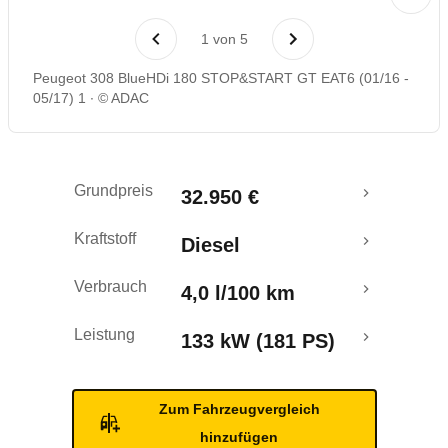
Laufende Kosten
1
von
5
Rückrufe & Mängel
Peugeot 308 BlueHDi 180 STOP&START GT EAT6 (01/16 -
05/17) 1
© ADAC
Crashtest
Grundpreis
32.950 €
Kraftstoff
Diesel
Verbrauch
4,0 l/100 km
Leistung
133 kW (181 PS)
Zum Fahrzeugvergleich
hinzufügen