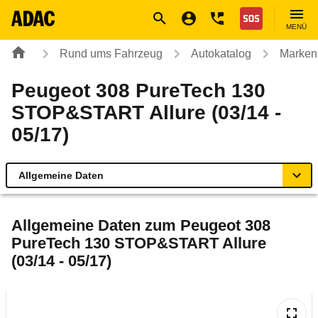
Navigation
Suche
Seiteninhalt
Fußzeile
Nothilfe
MENÜ
Rund ums Fahrzeug
Autokatalog
Marken
Peugeot 308 PureTech 130
STOP&START Allure (03/14 -
05/17)
Allgemeine Daten
Allgemeine Daten
Allgemeine Daten zum
Peugeot 308
PureTech 130 STOP&START Allure
Technische Daten
(03/14 - 05/17)
Ähnliche Autotests