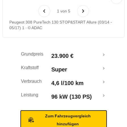
Laufende Kosten
1
von
5
Rückrufe & Mängel
Peugeot 308 PureTech 130 STOP&START Allure (03/14 -
05/17) 1
© ADAC
Crashtest
Grundpreis
23.900 €
Kraftstoff
Super
Verbrauch
4,6 l/100 km
Leistung
96 kW (130 PS)
Zum Fahrzeugvergleich
hinzufügen