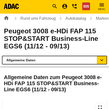
Navigation
Suche
Seiteninhalt
Fußzeile
Nothilfe
MENÜ
Rund ums Fahrzeug
Autokatalog
Marken
Peugeot 3008 e-HDi FAP 115
STOP&START Business-Line
EGS6 (11/12 - 09/13)
Allgemeine Daten
Allgemeine Daten
Allgemeine Daten zum
Peugeot 3008 e-
HDi FAP 115 STOP&START Business-
Technische Daten
Line EGS6 (11/12 - 09/13)
Ähnliche Autotests