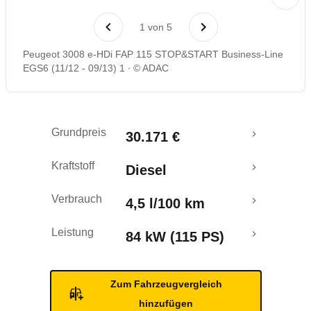
Laufende Kosten
1
von
5
Rückrufe & Mängel
Peugeot 3008 e-HDi FAP 115 STOP&START Business-Line
EGS6 (11/12 - 09/13) 1
© ADAC
Crashtest
Grundpreis
30.171 €
Kraftstoff
Diesel
Verbrauch
4,5 l/100 km
Leistung
84 kW (115 PS)
Zum Fahrzeugvergleich
hinzufügen