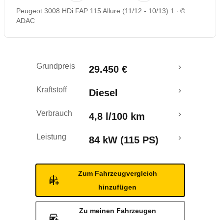
Peugeot 3008 HDi FAP 115 Allure (11/12 - 10/13) 1
©
Rückrufe & Mängel
ADAC
Crashtest
Grundpreis
29.450 €
Kraftstoff
Diesel
Verbrauch
4,8 l/100 km
Leistung
84 kW (115 PS)
Zum Fahrzeugvergleich
hinzufügen
Zu meinen Fahrzeugen