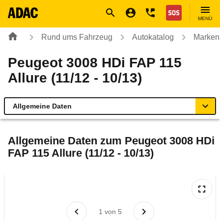
Navigation
Suche
Seiteninhalt
Fußzeile
Nothilfe
MENÜ
Rund ums Fahrzeug
Autokatalog
Marken
Peugeot 3008 HDi FAP 115
Allure (11/12 - 10/13)
Allgemeine Daten
Allgemeine Daten
Allgemeine Daten zum
Peugeot 3008 HDi
FAP 115 Allure (11/12 - 10/13)
Technische Daten
Ähnliche Autotests
Laufende Kosten
1
von
5