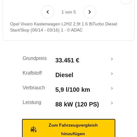
Rückrufe & Mängel
1
von
5
Opel Vivaro Kastenwagen L2H2 2,9t 1.6 BiTurbo Diesel
Start/Stop (06/14 - 03/16) 1
© ADAC
Grundpreis
33.451 €
Kraftstoff
Diesel
Verbrauch
5,9 l/100 km
Leistung
88 kW (120 PS)
Zum Fahrzeugvergleich
hinzufügen