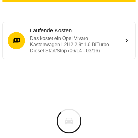
Laufende Kosten
Das kostet ein Opel Vivaro
Kastenwagen L2H2 2,9t 1.6 BiTurbo
Diesel Start/Stop (06/14 - 03/16)
Laufende Kosten
Rückrufe & Mängel des Opel Vivaro
Technische Daten des
Opel Vivaro Kasten
Individuelle Berechnung
Berechnung
€
Rückruf
is
k.A.
Fahrzeugpreis
Hier können Sie sich zu den Rückrufen des Fahrzeuges 
0 km