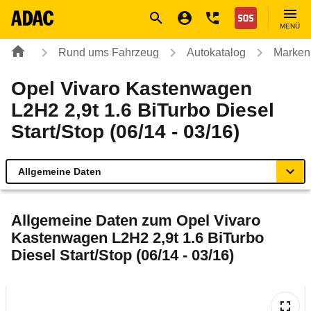
Navigation
Suche
Seiteninhalt
Fußzeile
Nothilfe
MENÜ
Rund ums Fahrzeug
Autokatalog
Marken
Opel Vivaro Kastenwagen
L2H2 2,9t 1.6 BiTurbo Diesel
Start/Stop (06/14 - 03/16)
Allgemeine Daten
Allgemeine Daten
Allgemeine Daten zum
Opel Vivaro
Kastenwagen L2H2 2,9t 1.6 BiTurbo
Technische Daten
Diesel Start/Stop (06/14 - 03/16)
Laufende Kosten