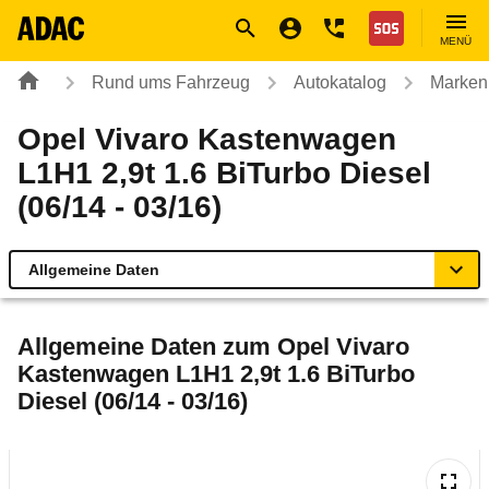
Navigation
Suche
Seiteninhalt
Fußzeile
Nothilfe
MENÜ
Rund ums Fahrzeug
Autokatalog
Marken
Opel Vivaro Kastenwagen
L1H1 2,9t 1.6 BiTurbo Diesel
(06/14 - 03/16)
Allgemeine Daten
Allgemeine Daten
Allgemeine Daten zum
Opel Vivaro
Kastenwagen L1H1 2,9t 1.6 BiTurbo
Technische Daten
Diesel (06/14 - 03/16)
Laufende Kosten