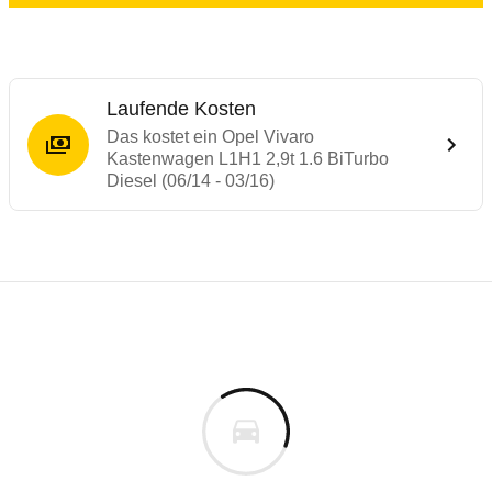
Laufende Kosten
Das kostet ein Opel Vivaro
Kastenwagen L1H1 2,9t 1.6 BiTurbo
Diesel (06/14 - 03/16)
Laufende Kosten
Rückrufe & Mängel des Opel Vivaro
Technische Daten des
Opel Vivaro Kasten
Individuelle Berechnung
Berechnung
Rückruf
s
k.A.
Fahrzeugpreis
Hier können Sie sich zu den Rückrufen des Fahrzeuges 
0 km