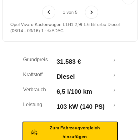
Rückrufe & Mängel
1
von
5
Opel Vivaro Kastenwagen L1H1 2,9t 1.6 BiTurbo Diesel
(06/14 - 03/16) 1
© ADAC
Grundpreis
31.583 €
Kraftstoff
Diesel
Verbrauch
6,5 l/100 km
Leistung
103 kW (140 PS)
Zum Fahrzeugvergleich
hinzufügen