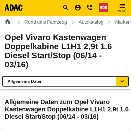
Navigation
Suche
Seiteninhalt
Fußzeile
Nothilfe
MENÜ
Rund ums Fahrzeug
Autokatalog
Marken
Opel Vivaro Kastenwagen
Doppelkabine L1H1 2,9t 1.6
Diesel Start/Stop (06/14 -
03/16)
Allgemeine Daten
Allgemeine Daten
Allgemeine Daten zum
Opel Vivaro
Kastenwagen Doppelkabine L1H1 2,9t 1.6
Technische Daten
Diesel Start/Stop (06/14 - 03/16)
Rückrufe & Mängel