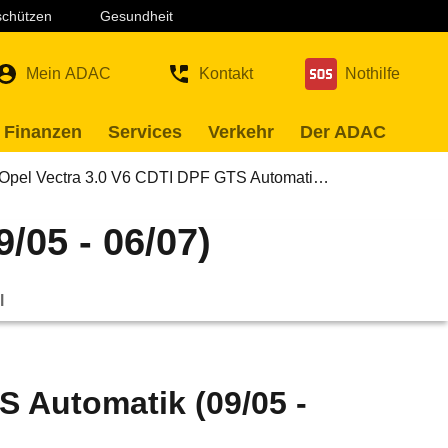
 schützen
Gesundheit
Mein ADAC
Kontakt
Nothilfe
 Finanzen
Services
Verkehr
Der ADAC
Opel Vectra 3.0 V6 CDTI DPF GTS Automati…
/05 - 06/07)
l
S Automatik (09/05 -