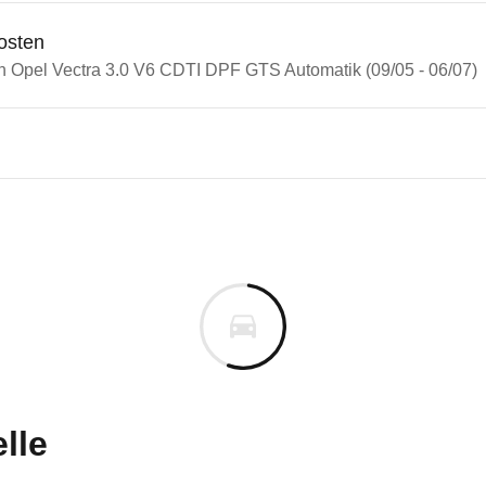
osten
in Opel Vectra 3.0 V6 CDTI DPF GTS Automatik (09/05 - 06/07)
n Autos
Vectra
Vectra 3.0 V6 CDTI DPF GTS A
s derselben Baureihengeneration wie das ausgewähl
m
uges informieren. Welche Fahrzeuge genau betroffe
lle