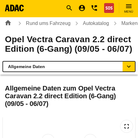
Navigation
Suche
Seiteninhalt
Fußzeile
Nothilfe
MENÜ
Rund ums Fahrzeug
Autokatalog
Marken
Opel Vectra Caravan 2.2 direct
Edition (6-Gang) (09/05 - 06/07)
Allgemeine Daten
Allgemeine Daten
Allgemeine Daten zum
Opel Vectra
Caravan 2.2 direct Edition (6-Gang)
Technische Daten
(09/05 - 06/07)
Ähnliche Autotests
Laufende Kosten