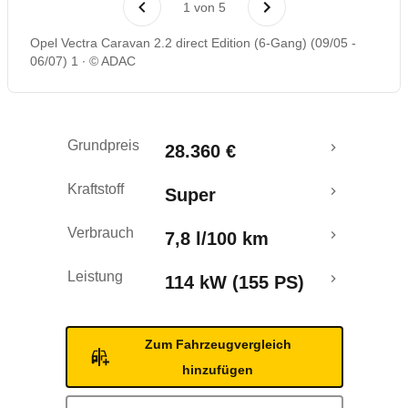
1
von
5
Rückrufe & Mängel
Opel Vectra Caravan 2.2 direct Edition (6-Gang) (09/05 -
06/07) 1
© ADAC
Grundpreis
28.360 €
Kraftstoff
Super
Verbrauch
7,8 l/100 km
Leistung
114 kW (155 PS)
Zum Fahrzeugvergleich
hinzufügen