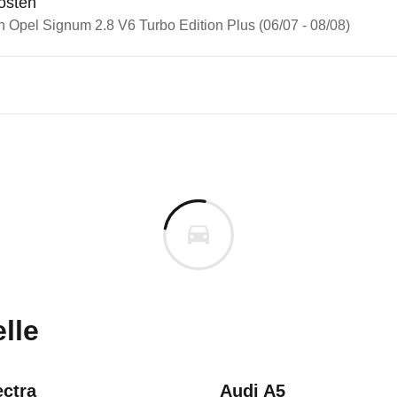
osten
n Opel Signum 2.8 V6 Turbo Edition Plus (06/07 - 08/08)
n Autos
 Signum
Signum 2.8 V6 Turbo Edition P
s derselben Baureihengeneration wie das ausgewähl
cm
m
uges informieren. Welche Fahrzeuge genau betroffe
lle
6
ectra
Audi A5