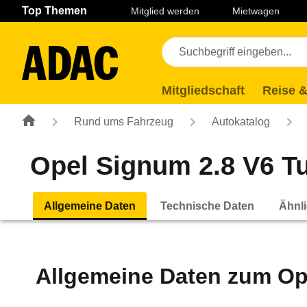
Navigation
Suche
Seiteninhalt
Fußzeile
Top Themen
Mitglied werden
Mietwagen
Mitgliedschaft
Reise &
Rund ums Fahrzeug
Autokatalog
Opel Signum 2.8 V6 Tur
Allgemeine Daten
Technische Daten
Ähnli
Allgemeine Daten zum
Op