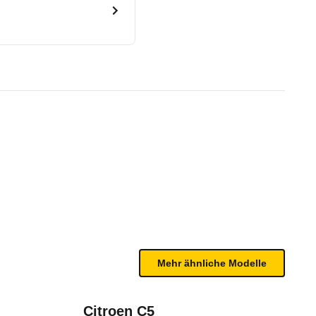
lus (06/07 - 08/08)
te Fahrzeug.
n sind, entnehmen Sie bitte dem Rückruf, da häufi
Mehr ähnliche Modelle
Citroen C5