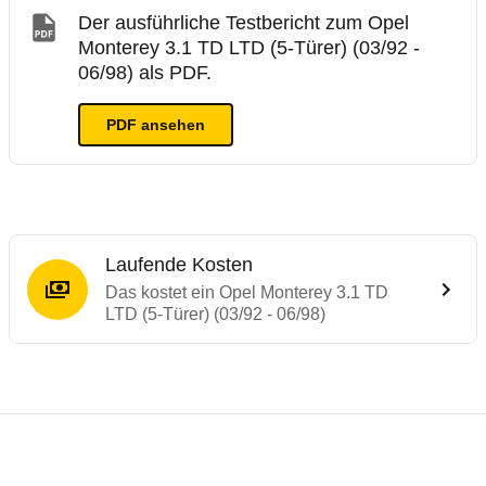
Der ausführliche Testbericht zum Opel
Monterey 3.1 TD LTD (5-Türer) (03/92 -
06/98) als PDF.
PDF ansehen
Laufende Kosten
Das kostet ein Opel Monterey 3.1 TD
LTD (5-Türer) (03/92 - 06/98)
Laufende Kosten
Rückrufe & Mängel des Opel Monterey
Technische Daten des
Opel Monterey 3.1 T