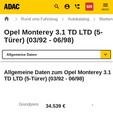
Navigation
Suche
Seiteninhalt
Fußzeile
Nothilfe
MENÜ
Rund ums Fahrzeug
Autokatalog
Marken
Opel Monterey 3.1 TD LTD (5-
Türer) (03/92 - 06/98)
Allgemeine Daten
Allgemeine Daten
Allgemeine Daten zum
Opel Monterey 3.1
TD LTD (5-Türer) (03/92 - 06/98)
Technische Daten
Laufende Kosten
Grundpreis
34.539 €
Rückrufe & Mängel