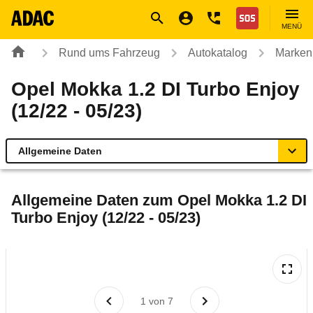
Navigation
Suche
Seiteninhalt
Fußzeile
Nothilfe
MENÜ
Rund ums Fahrzeug
Autokatalog
Marken
Opel Mokka 1.2 DI Turbo Enjoy
(12/22 - 05/23)
Allgemeine Daten
Allgemeine Daten
Allgemeine Daten zum
Opel Mokka 1.2 DI
Turbo Enjoy (12/22 - 05/23)
Technische Daten
Ähnliche Autotests
Laufende Kosten
1
von
7