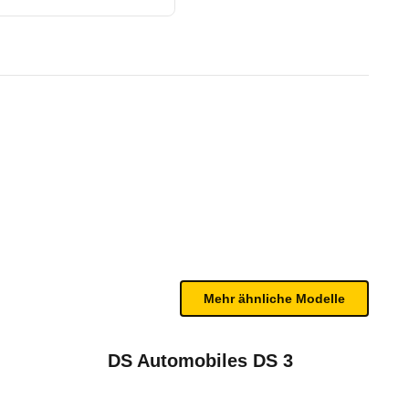
egance (01/21 - 01/23)
te Fahrzeug.
en Gurtwarnern in der ersten und zweiten Sitzreih
n sind, entnehmen Sie bitte dem Rückruf, da häufi
Mehr ähnliche Modelle
DS Automobiles DS 3