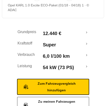
Opel KARL 1.0 Excite ECO-Paket (01/18 - 04/18) 1
©
Rückrufe & Mängel
ADAC
Crashtest
Grundpreis
12.440 €
Kraftstoff
Super
Verbrauch
6,0 l/100 km
Leistung
54 kW (73 PS)
Zum Fahrzeugvergleich
hinzufügen
Zu meinen Fahrzeugen