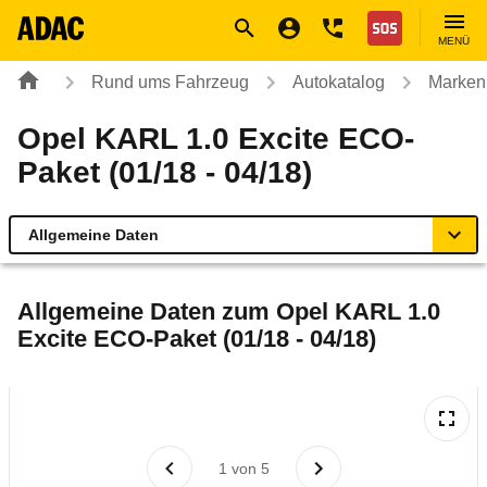
Navigation
Suche
Seiteninhalt
Fußzeile
Nothilfe
MENÜ
Rund ums Fahrzeug
Autokatalog
Marken
Opel KARL 1.0 Excite ECO-
Paket (01/18 - 04/18)
Allgemeine Daten
Allgemeine Daten
Allgemeine Daten zum
Opel KARL 1.0
Excite ECO-Paket (01/18 - 04/18)
Technische Daten
Ähnliche Autotests
Laufende Kosten
1
von
5