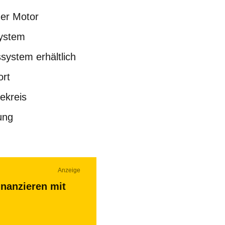
er Motor
System
system erhältlich
ort
ekreis
ung
Anzeige
inanzieren mit