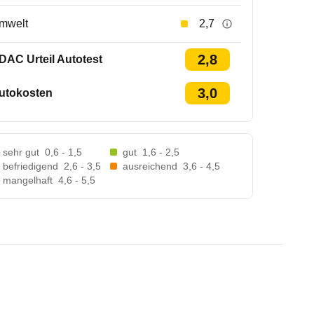
mwelt
2,7
2,8
DAC Urteil Autotest
3,0
utokosten
sehr gut
0,6 - 1,5
gut
1,6 - 2,5
befriedigend
2,6 - 3,5
ausreichend
3,6 - 4,5
mangelhaft
4,6 - 5,5