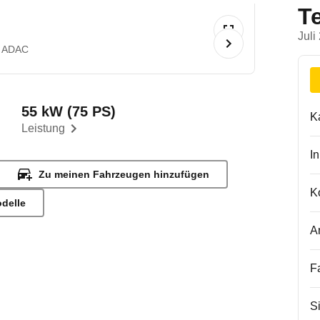
T
Juli
 ADAC
55 kW (75 PS)
K
Leistung
I
Zu meinen Fahrzeugen hinzufügen
K
odelle
A
F
S