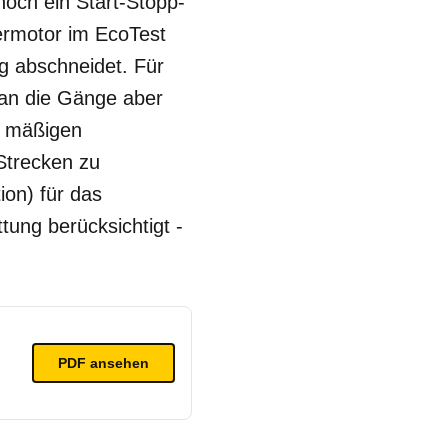
noch ein Start-Stopp-
dermotor im EcoTest
g abschneidet. Für
man die Gänge aber
r mäßigen
Strecken zu
on) für das
ung berücksichtigt -
PDF ansehen