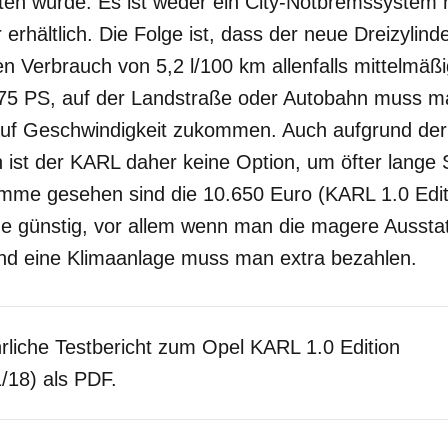
rten würde. Es ist weder ein City-Notbremssystem 
erhältlich. Die Folge ist, dass der neue Dreizylin
 Verbrauch von 5,2 l/100 km allenfalls mittelmäßi
e 75 PS, auf der Landstraße oder Autobahn muss 
auf Geschwindigkeit zukommen. Auch aufgrund de
 ist der KARL daher keine Option, um öfter lange 
umme gesehen sind die 10.650 Euro (KARL 1.0 Editi
e günstig, vor allem wenn man die magere Ausstatt
 und eine Klimaanlage muss man extra bezahlen.
rliche Testbericht zum Opel KARL 1.0 Edition
1/18) als PDF.