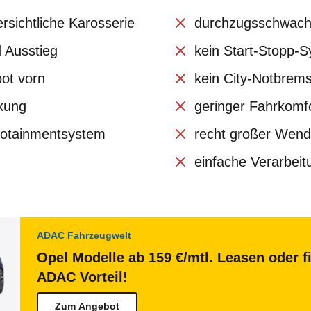
sichtliche Karosserie
durchzugsschwach
d Ausstieg
kein Start-Stopp-
ot vorn
kein City-Notbrems
nkung
geringer Fahrkomf
fotainmentsystem
recht großer Wend
einfache Verarbeit
ADAC Fahrzeugwelt
Opel Modelle ab 159 €/mtl. Leasen oder f
ADAC Vorteil!
Zum Angebot