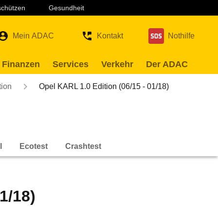
 schützen
Gesundheit
Mein ADAC
Kontakt
Nothilfe
 Finanzen
Services
Verkehr
Der ADAC
tion
Opel KARL 1.0 Edition (06/15 - 01/18)
l
Ecotest
Crashtest
1/18)