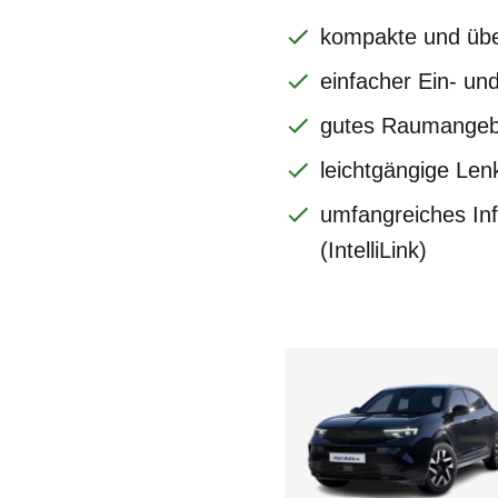
kompakte und über
einfacher Ein- un
gutes Raumangeb
leichtgängige Le
umfangreiches In
(IntelliLink)