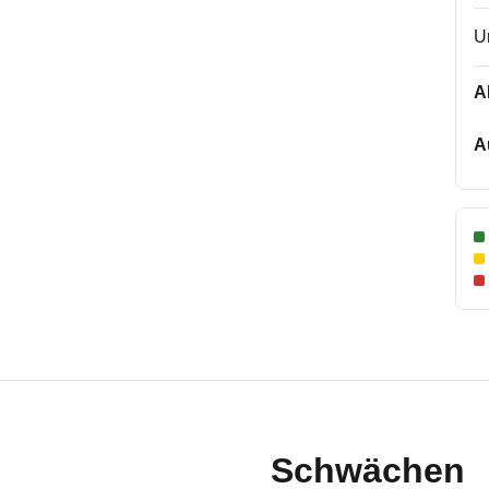
U
A
A
Schwächen