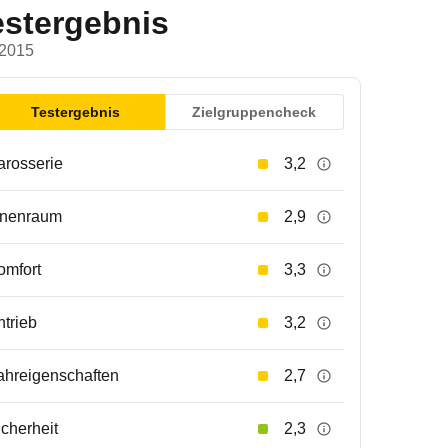
estergebnis
 2015
Testergebnis
Zielgruppencheck
arosserie
3,2
nnenraum
2,9
omfort
3,3
ntrieb
3,2
ahreigenschaften
2,7
icherheit
2,3