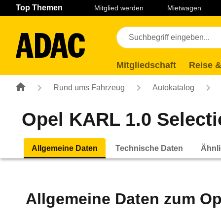
Navigation
Suche
Seiteninhalt
Fußzeile
Top Themen
Mitglied werden
Mietwagen
Mitgliedschaft
Reise &
Rund ums Fahrzeug
Autokatalog
Opel KARL 1.0 Selectio
Allgemeine Daten
Technische Daten
Ähnli
Allgemeine Daten zum
Op