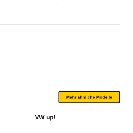
1/18)
te Fahrzeug.
rden aus dem Test von 2015 übernommen.
bleme mit Ihrem Fahrzeug haben. Ihre Meldungen w
Mehr ähnliche Modelle
VW up!