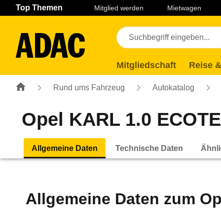
Navigation
Suche
Seiteninhalt
Fußzeile
Top Themen
Mitglied werden
Mietwagen
Mitgliedschaft
Reise &
Rund ums Fahrzeug
Autokatalog
Opel KARL 1.0 ECOTEC 
Allgemeine Daten
Technische Daten
Ähnli
Allgemeine Daten zum
Op