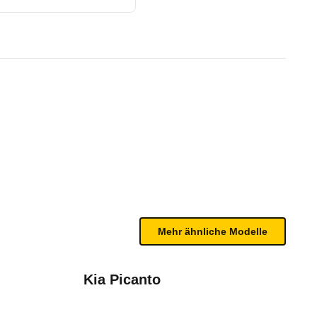
dition (04/17 - 01/18)
te Fahrzeug.
rden aus dem Test von 2015 übernommen.
bleme mit Ihrem Fahrzeug haben. Ihre Meldungen w
Mehr ähnliche Modelle
Kia Picanto